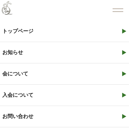
2026.01.18
活動の記録
自助グループミーティングねっこの会開
トップページ
催
お知らせ
会について
一覧へ戻る
入会について
当会の活動は赤い羽根福祉基金 特別プログラム 「被
害者やその家族等への支援活動助成」の助成を受けて行
っております。
お問い合わせ