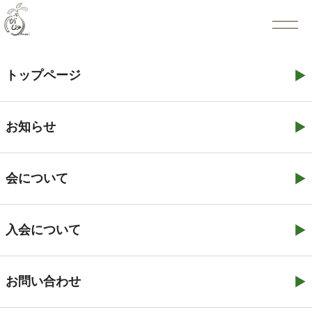
2025.07.24
メディア掲載
NHKニュース7 (セブン) ・ 「特集 『医
トップページ
療観察制度開始から20年 制度の課題
は』」放送
お知らせ
会について
一覧へ戻る
入会について
当会の活動は赤い羽根福祉基金 特別プログラム 「被
害者やその家族等への支援活動助成」の助成を受けて行
お問い合わせ
っております。